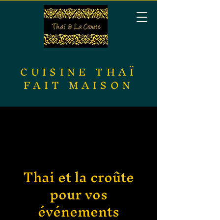
CUISINE THAÏ
FAIT MAISON
Thai et la croûte
pour vos
événements