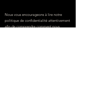
Nous vous encourageons à lire notre
politique de confidentialité attentivement
afin de comprendre comment nous
protégeons votre vie privée.
Thaï et la croûte
CUISINE THAILANDAISE
FAIT MAISON